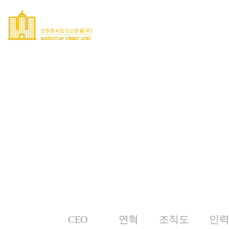
운용현황
회사소개
공지사항
Company
회사개요
CEO
연혁
조직도
인