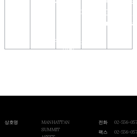
메일주소
서울특별시
556-
강남구
0570(대표)
www.mhtasset.
강남대로
FAX : 02-
infomht@mhtasse
94길 11,
556-0578
F층 맨하탄
빌딩
상호명
MANHATTAN
전화
02-556-05
SUMMIT
팩스
02-556-05
ASSET