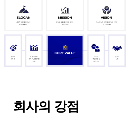
최대주주의
깊은
회사의 강점
업력과,
탄탄한