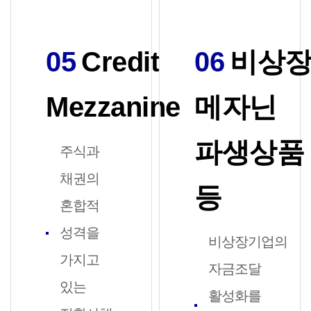
05
Credit
06
비상
Mezzanine
메자닌
파생상품
주식과
채권의
등
혼합적
성격을
비상장기업의
가지고
자금조달
있는
활성화를