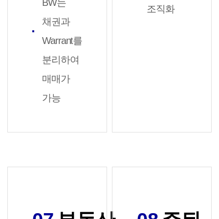
BW는
조직화
채권과
Warrant를
분리하여
매매가
가능