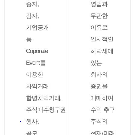
증자,
영업과
감자,
무관한
기업공개
이유로
등
일시적인
Coporate
하락세에
Event를
있는
이용한
회사의
차익거래
증권을
합병차익거래,
매매하여
주식매수청구권
수익 추구
행사,
주식의
공모
현재/미래