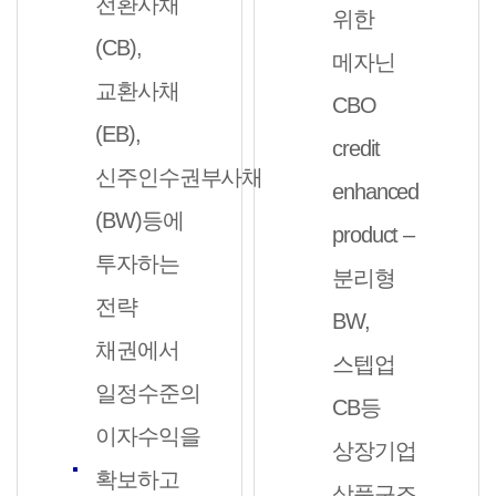
전환사채
위한
(CB),
메자닌
교환사채
CBO
(EB),
credit
신주인수권부사채
enhanced
(BW)등에
product –
투자하는
분리형
전략
BW,
채권에서
스텝업
일정수준의
CB등
이자수익을
상장기업
확보하고
상품구조