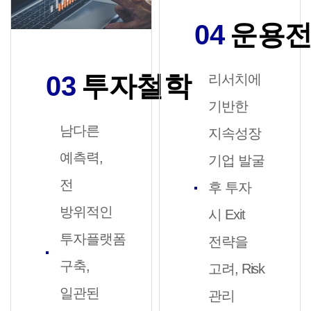
04
운용
03
투자철학
리서치에
기반한
남다른
지속성장
예측력,
기업 발굴
전
후 투자
방위적인
시 Exit
투자플랫폼
전략을
구축,
고려, Risk
일관된
관리