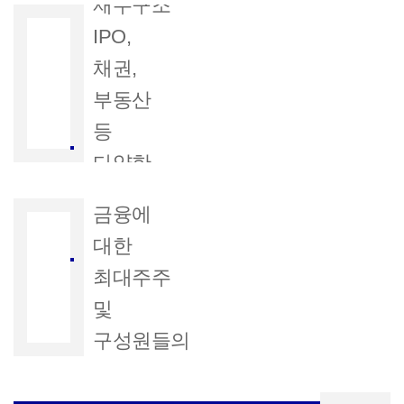
재무구조
IPO,
채권,
부동산
부동산
등
및
다양한
부동산
시장에서
금융에
구성원들의
대한
투자경험
최대주주
보유
및
구성원들의
깊은
통찰력과