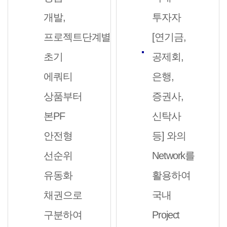
개발,
투자자
프로젝트단계별
[연기금,
초기
공제회,
에쿼티
은행,
상품부터
증권사,
본PF
신탁사
안전형
등] 와의
선순위
Network를
유동화
활용하여
채권으로
국내
구분하여
Project