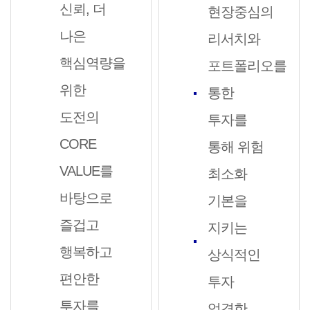
신뢰, 더
현장중심의
나은
리서치와
핵심역량을
포트폴리오를
위한
통한
도전의
투자를
CORE
통해 위험
VALUE를
최소화
바탕으로
기본을
즐겁고
지키는
행복하고
상식적인
편안한
투자
투자를
엄격한