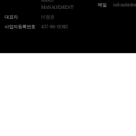
메일
infomht@m
MANAGEMENT
대표자
이영권
사업자등록번호
457-86-02815