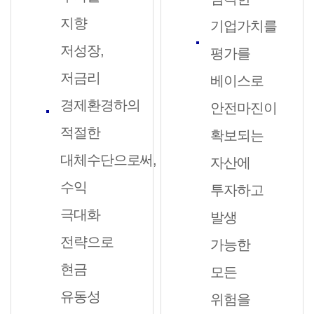
지향
기업가치를
저성장,
평가를
저금리
베이스로
경제환경하의
안전마진이
적절한
확보되는
대체수단으로써,
자산에
수익
투자하고
극대화
발생
전략으로
가능한
현금
모든
유동성
위험을