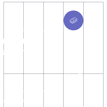
회사명
설립일
인력
맨하탄서밋
2023년
6명
자산운용
2월 14일
자본금
NHATTHAN
주식회사
20 억원
SUMMIT
(최대주주
:
영진건설)
주요업무
대표이사
주소
연락처
사이트
및
반사모집합투자업
이영권
[06129]
TEL : 02-