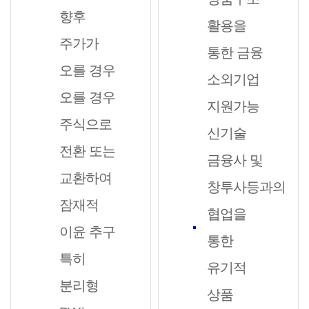
향후
활용을
주가가
통한 금융
오를 경우
소외기업
오를 경우
지원가능
주식으로
신기술
전환 또는
금융사 및
교환하여
창투사등과의
잠재적
협업을
이윤 추구
통한
특히
유기적
분리형
상품