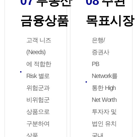
07
부동산
08
주된
금융상품
목표시장
고객 니즈
은행/
(Needs)
증권사
에 적합한
PB
Risk 별로
Network를
위험군과
통한 High
비위험군
Net Worth
상품으로
투자자 및
구분하여
법인 유치
상품
국내